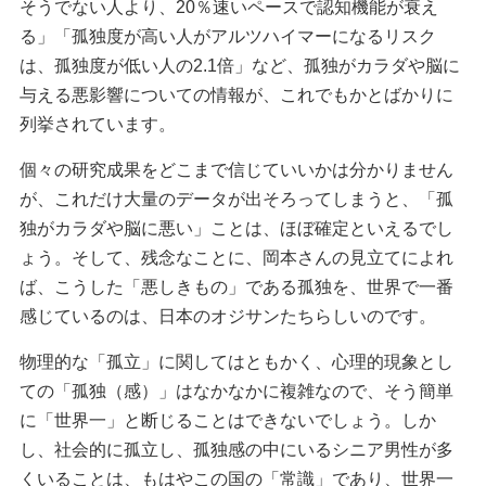
そうでない人より、20％速いペースで認知機能が衰え
る」「孤独度が高い人がアルツハイマーになるリスク
は、孤独度が低い人の2.1倍」など、孤独がカラダや脳に
与える悪影響についての情報が、これでもかとばかりに
列挙されています。
個々の研究成果をどこまで信じていいかは分かりません
が、これだけ大量のデータが出そろってしまうと、「孤
独がカラダや脳に悪い」ことは、ほぼ確定といえるでし
ょう。そして、残念なことに、岡本さんの見立てによれ
ば、こうした「悪しきもの」である孤独を、世界で一番
感じているのは、日本のオジサンたちらしいのです。
物理的な「孤立」に関してはともかく、心理的現象とし
ての「孤独（感）」はなかなかに複雑なので、そう簡単
に「世界一」と断じることはできないでしょう。しか
し、社会的に孤立し、孤独感の中にいるシニア男性が多
くいることは、もはやこの国の「常識」であり、世界一