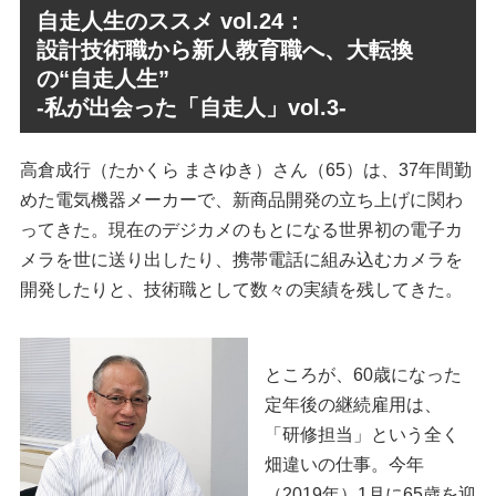
自走人生のススメ vol.24：
設計技術職から新人教育職へ、大転換
の“自走人生”
-私が出会った「自走人」vol.3-
高倉成行（たかくら まさゆき）さん（65）は、37年間勤
めた電気機器メーカーで、新商品開発の立ち上げに関わ
ってきた。現在のデジカメのもとになる世界初の電子カ
メラを世に送り出したり、携帯電話に組み込むカメラを
開発したりと、技術職として数々の実績を残してきた。
ところが、60歳になった
定年後の継続雇用は、
「研修担当」という全く
畑違いの仕事。今年
（2019年）1月に65歳を迎