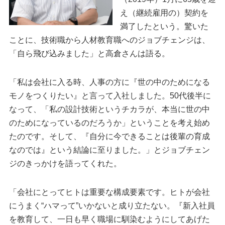
え（継続雇用の）契約を
満了したという。驚いた
ことに、技術職から人材教育職へのジョブチェンジは、
「自ら飛び込みました」と高倉さんは語る。
「私は会社に入る時、人事の方に『世の中のためになる
モノをつくりたい』と言って入社しました。50代後半に
なって、「私の設計技術というチカラが、本当に世の中
のためになっているのだろうか」ということを考え始め
たのです。そして、『自分に今できることは後輩の育成
なのでは』という結論に至りました。」とジョブチェン
ジのきっかけを語ってくれた。
「会社にとってヒトは重要な構成要素です。ヒトが会社
にうまく“ハマって”いかないと成り立たない。『新入社員
を教育して、一日も早く職場に馴染むようにしてあげた