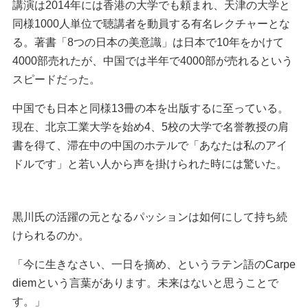
講演は2014年には香港の大学でも頼まれ、天津の大学と
同様1000人単位で聴講者を動員する有名レクチャーとな
る。著書「8つの日本の美意識」は日本で10年をかけて
4000部売れたが、中国では半年で4000部が売れるという
スピードだった。
中国でも日本と同様13冊の本を出版するに至っている。
現在、北京工業大学を始め4、5校の大学で名誉教授の肩
書を得て、滞在中の中国のホテルで「あなたは私のアイ
ドルです」と若い人から声を掛けられた時には驚いた。
黒川氏の活躍の元となるパッションは如何にして持ち続
けられるのか。
「今に生きなさい、一日を摘め、というラテン語のCarpe
diemという言葉があります。未来はないと思うことで
す。」