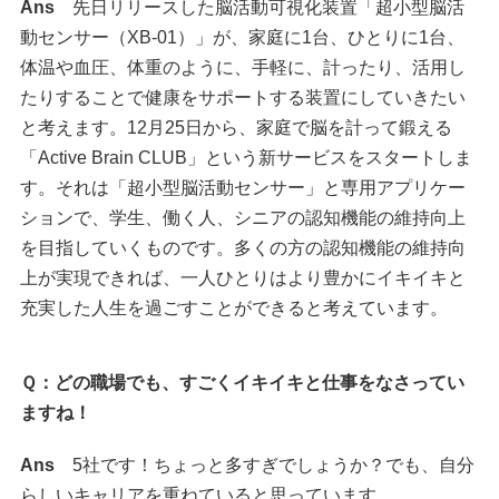
Ans
先日リリースした脳活動可視化装置「超小型脳活
動センサー（XB-01）」が、家庭に1台、ひとりに1台、
体温や血圧、体重のように、手軽に、計ったり、活用し
たりすることで健康をサポートする装置にしていきたい
と考えます。12月25日から、家庭で脳を計って鍛える
「Active Brain CLUB」という新サービスをスタートしま
す。それは「超小型脳活動センサー」と専用アプリケー
ションで、学生、働く人、シニアの認知機能の維持向上
を目指していくものです。多くの方の認知機能の維持向
上が実現できれば、一人ひとりはより豊かにイキイキと
充実した人生を過ごすことができると考えています。
Ｑ：どの職場でも、すごくイキイキと仕事をなさってい
ますね！
Ans
5社です！ちょっと多すぎでしょうか？でも、自分
らしいキャリアを重ねていると思っています。