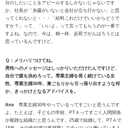
分のしたいことをアピールするしかないじゃないです
か、社長が「糸藤がいないと会社が立ち行かない」と思
ってくれないと・・・「給料これだけでいいからどうで
すか？」って、「いいよ」って言ってもらうのが一番で
すよね。なので、今は、精一杯、必死でがんばろうとは
思っているんですけど。
Ｑ：メリハリつけてね。
男性へのメッセージはしっかりいただけたんですけど、
自分で腹を決めろって。専業主婦を長く続けている女
性、専業主婦30年、巣ごもりから引っ張り出すような何
か、きっかけとなるアドバイスを。
Ans
専業主婦30年やっているってすごいと思うんです
よ。たとえば、子どもの学校、PTＡってすごく人間関係
が複雑な組織だと思うんです。25歳で結婚して、PTＡで
15年、その後40歳で再就職して今バリバリ働いている人