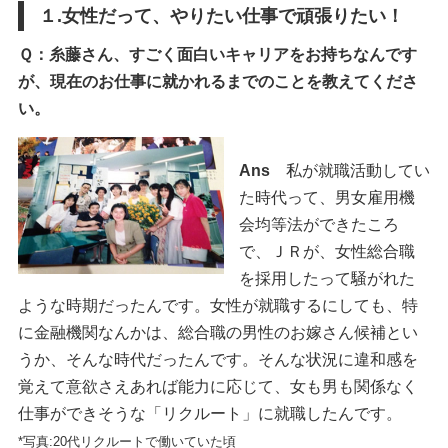
１.女性だって、やりたい仕事で頑張りたい！
Ｑ：糸藤さん、すごく面白いキャリアをお持ちなんです
が、現在のお仕事に就かれるまでのことを教えてくださ
い。
Ans
私が就職活動してい
た時代って、男女雇用機
会均等法ができたころ
で、ＪＲが、女性総合職
を採用したって騒がれた
ような時期だったんです。女性が就職するにしても、特
に金融機関なんかは、総合職の男性のお嫁さん候補とい
うか、そんな時代だったんです。そんな状況に違和感を
覚えて意欲さえあれば能力に応じて、女も男も関係なく
仕事ができそうな「リクルート」に就職したんです。
*写真:20代リクルートで働いていた頃