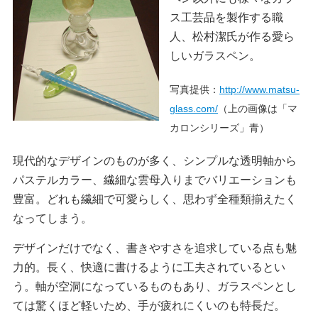
ス工芸品を製作する職
人、松村潔氏が作る愛ら
しいガラスペン。
写真提供：
http://www.matsu-
glass.com/
（上の画像は「マ
カロンシリーズ」青）
現代的なデザインのものが多く、シンプルな透明軸から
パステルカラー、繊細な雲母入りまでバリエーションも
豊富。どれも繊細で可愛らしく、思わず全種類揃えたく
なってしまう。
デザインだけでなく、書きやすさを追求している点も魅
力的。長く、快適に書けるように工夫されているとい
う。軸が空洞になっているものもあり、ガラスペンとし
ては驚くほど軽いため、手が疲れにくいのも特長だ。