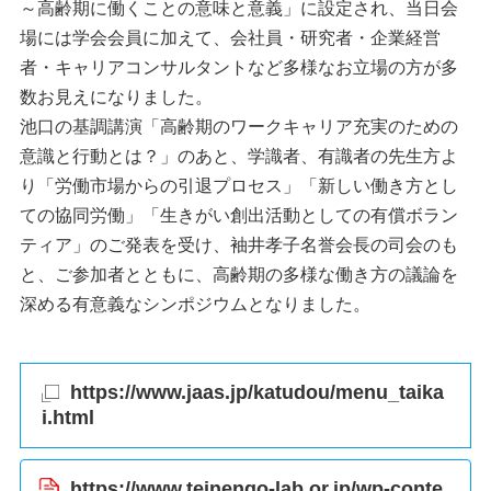
～高齢期に働くことの意味と意義」に設定され、当日会
場には学会会員に加えて、会社員・研究者・企業経営
者・キャリアコンサルタントなど多様なお立場の方が多
数お見えになりました。
池口の基調講演「高齢期のワークキャリア充実のための
意識と行動とは？」のあと、学識者、有識者の先生方よ
り「労働市場からの引退プロセス」「新しい働き方とし
ての協同労働」「生きがい創出活動としての有償ボラン
ティア」のご発表を受け、袖井孝子名誉会長の司会のも
と、ご参加者とともに、高齢期の多様な働き方の議論を
深める有意義なシンポジウムとなりました。
https://www.jaas.jp/katudou/menu_taika
i.html
https://www.teinengo-lab.or.jp/wp-conte