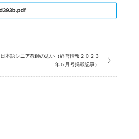
4d393b.pdf
る日本語シニア教師の思い（経営情報２０２３
年５月号掲載記事）