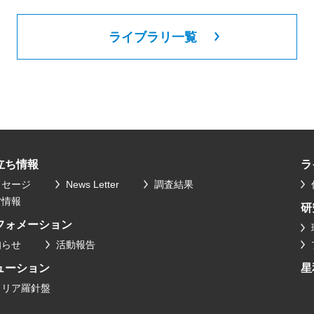
ライブラリ一覧
立ち情報
ラ
ッセージ
News Letter
調査結果
営情報
研
フォメーション
知らせ
活動報告
ューション
星
ャリア羅針盤