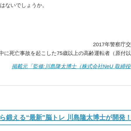
はないでしょうか。
2017年警察
7年中に死亡事故を起こした75歳以上の高齢運転者（原付
掲載元「監修:川島隆太博士（株式会社NeU 取締
ら鍛える“最新”脳トレ 川島隆太博士が開発