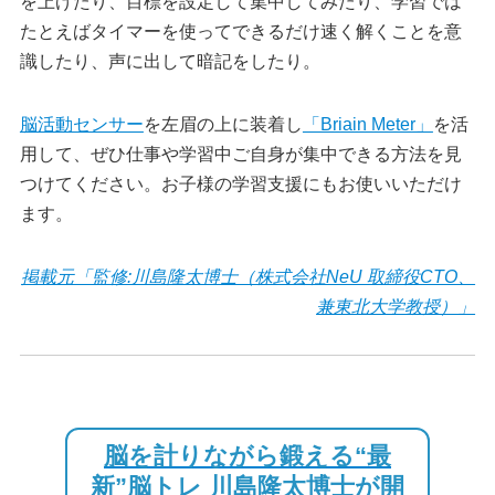
を上げたり、目標を設定して集中してみたり、学習では
たとえばタイマーを使ってできるだけ速く解くことを意
識したり、声に出して暗記をしたり。
脳活動センサー
を左眉の上に装着し
「Briain Meter」
を活
用して、ぜひ仕事や学習中ご自身が集中できる方法を見
つけてください。お子様の学習支援にもお使いいただけ
ます。
掲載元「監修:川島隆太博士（株式会社NeU 取締役CTO、
兼東北大学教授）」
脳を計りながら鍛える“最
新”脳トレ 川島隆太博士が開