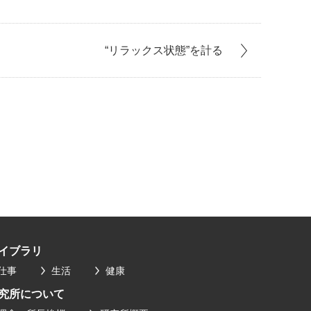
“リラックス状態”を計る
イブラリ
仕事
生活
健康
究所について