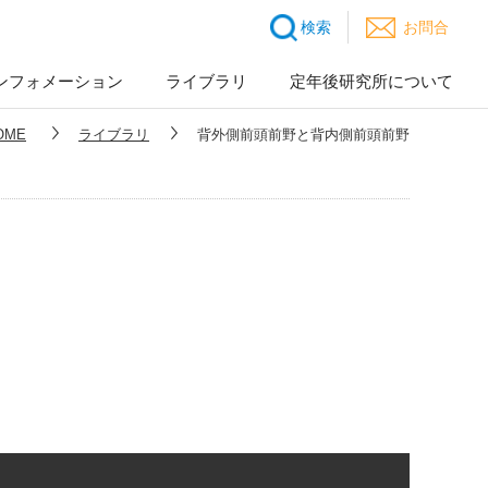
検索
お問合
ンフォメーション
ライブラリ
定年後研究所について
OME
ライブラリ
背外側前頭前野と背内側前頭前野