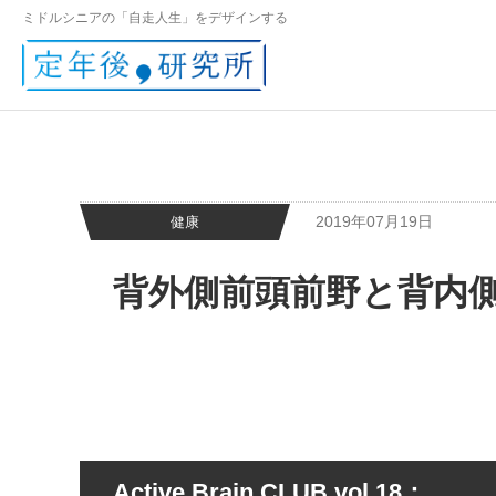
ミドルシニアの「自走人生」をデザインする
2019年07月19日
健康
背外側前頭前野と背内
Active Brain CLUB vol.18：