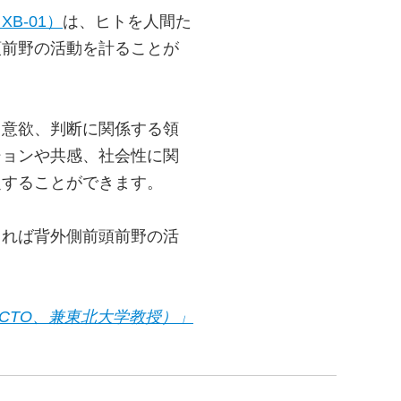
B-01）
は、ヒトを人間た
頭前野の活動を計ることが
、意欲、判断に関係する領
ションや共感、社会性に関
定することができます。
てれば背外側前頭前野の活
役CTO、兼東北大学教授）」