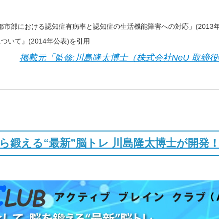
市部における認知症有病率と認知症の生活機能障害への対応」(2013
ついて』(2014年公表)を引用
掲載元「監修:川島隆太博士（株式会社NeU 取締
ら鍛える“最新”脳トレ 川島隆太博士が開発